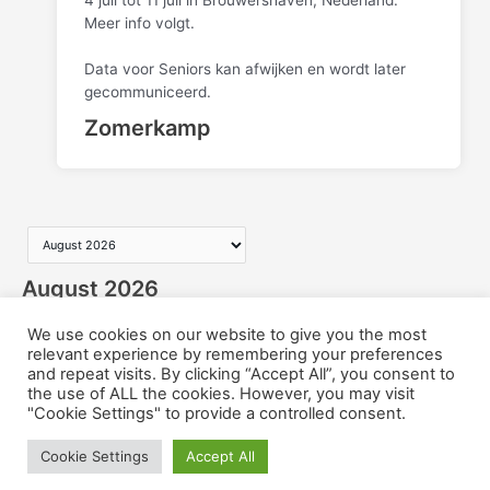
Meer info volgt.
Data voor Seniors kan afwijken en wordt later
gecommuniceerd.
Zomerkamp
August 2026
We use cookies on our website to give you the most
No additional events this month.
relevant experience by remembering your preferences
and repeat visits. By clicking “Accept All”, you consent to
/time
the use of ALL the cookies. However, you may visit
"Cookie Settings" to provide a controlled consent.
Copyright © 2026 De Boekaniers
Cookie Settings
Accept All
Privacy verklaring