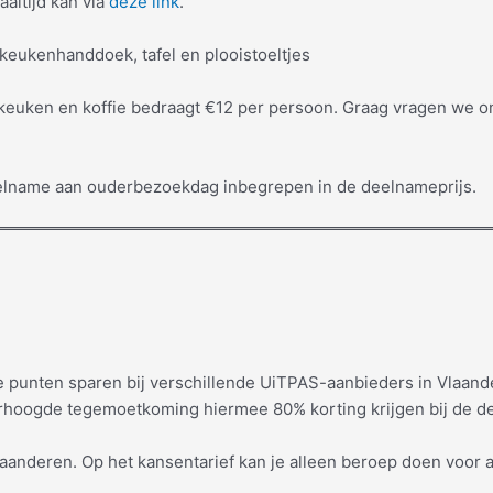
altijd kan via
deze link
.
keukenhanddoek, tafel en plooistoeltjes
ken en koffie bedraagt €12 per persoon. Graag vragen we om v
eelname aan ouderbezoekdag inbegrepen in de deelnameprijs.
e punten sparen bij verschillende UiTPAS-aanbieders in Vlaand
hoogde tegemoetkoming hiermee 80% korting krijgen bij de dee
aanderen. Op het kansentarief kan je alleen beroep doen voor a