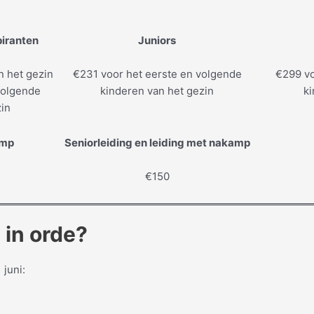
iranten
Juniors
n het gezin
€231 voor het eerste en volgende
€299 vo
volgende
kinderen van het gezin
ki
zin
amp
Seniorleiding en leiding met nakamp
€150
 in orde?
 juni: